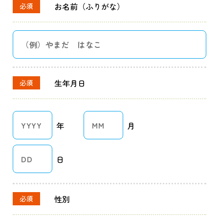
お名前（ふりがな）
必須
生年月日
必須
年
月
日
性別
必須